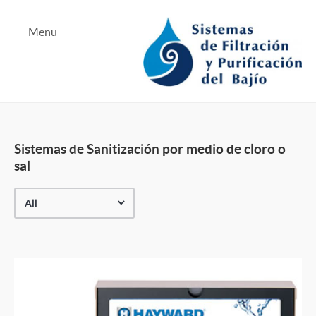
Menu
Albercas y Jacuzzis
Equipo de Bombeo
Sistemas de Sanitización por medio de cloro o
Tratamiento de Aguas
sal
All
Tel Bernardo Quintana
Tel Juriquilla
Mapa Bernardo Quintana
Mapa Juriquilla
Teléfono Alterno